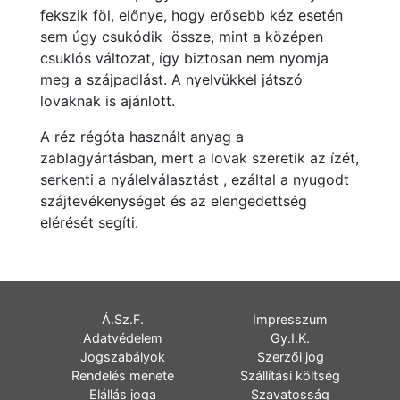
fekszik föl, előnye, hogy erősebb kéz esetén
sem úgy csukódik össze, mint a középen
csuklós változat, így biztosan nem nyomja
meg a szájpadlást. A nyelvükkel játszó
lovaknak is ajánlott.
A réz régóta használt anyag a
zablagyártásban, mert a lovak szeretik az ízét,
serkenti a nyálelválasztást , ezáltal a nyugodt
szájtevékenységet és az elengedettség
elérését segíti.
Á.Sz.F.
Impresszum
Adatvédelem
Gy.I.K.
Jogszabályok
Szerzői jog
Rendelés menete
Szállítási költség
Elállás joga
Szavatosság