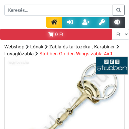
0
Ft
Webshop
Lónak
Zabla és tartozékai, Karabíner
Lovaglózabla
Stübben Golden Wings zabla 4in1