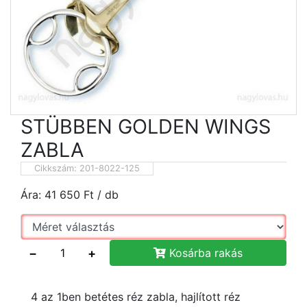
STÜBBEN GOLDEN WINGS
ZABLA
Cikkszám:
201-8022-125
Ára:
41 650
Ft
/ db
−
+
Kosárba rakás
4 az 1ben betétes réz zabla, hajlított réz