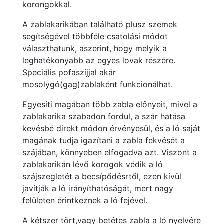
korongokkal.
A zablakarikában található plusz szemek
segítségével többféle csatolási módot
választhatunk, aszerint, hogy melyik a
leghatékonyabb az egyes lovak részére.
Speciális pofaszíjjal akár
mosolygó(gag)zablaként funkcionálhat.
Egyesíti magában több zabla előnyeit, mivel a
zablakarika szabadon fordul, a szár hatása
kevésbé direkt módon érvényesül, és a ló saját
magának tudja igazítani a zabla fekvését a
szájában, könnyeben elfogadva azt. Viszont a
zablakarikán lévő korogok védik a ló
szájszegletét a becsípődésrtől, ezen kívül
javítják a ló irányíthatóságát, mert nagy
felületen érintkeznek a ló fejével.
A kétszer tört,vagy betétes zabla a ló nyelvére