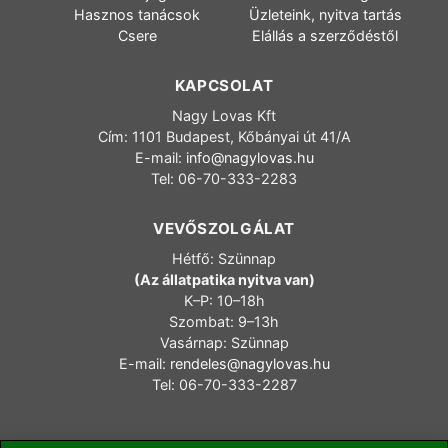
Hasznos tanácsok
Üzleteink, nyitva tartás
Csere
Elállás a szerződéstől
KAPCSOLAT
Nagy Lovas Kft
Cím: 1101 Budapest, Kőbányai út 41/A
E-mail:
info@nagylovas.hu
Tel: 06-70-333-2283
VEVŐSZOLGÁLAT
Hétfő: Szünnap
(Az állatpatika nyitva van)
K–P: 10–18h
Szombat: 9–13h
Vasárnap: Szünnap
E-mail:
rendeles@nagylovas.hu
Tel: 06-70-333-2287