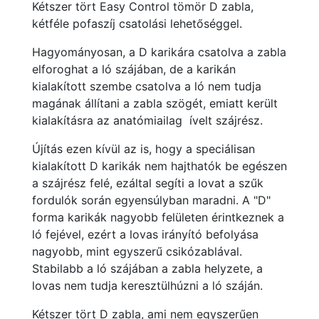
Kétszer tört Easy Control tömör D zabla,
kétféle pofaszíj csatolási lehetőséggel.
Hagyományosan, a D karikára csatolva a zabla
elforoghat a ló szájában, de a karikán
kialakított szembe csatolva a ló nem tudja
magának állítani a zabla szögét, emiatt került
kialakításra az anatómiailag ívelt szájrész.
Újítás ezen kívül az is, hogy a speciálisan
kialakított D karikák nem hajthatók be egészen
a szájrész felé, ezáltal segíti a lovat a szűk
fordulók során egyensúlyban maradni. A "D"
forma karikák nagyobb felületen érintkeznek a
ló fejével, ezért a lovas irányító befolyása
nagyobb, mint egyszerű csikózablával.
Stabilabb a ló szájában a zabla helyzete, a
lovas nem tudja keresztülhúzni a ló száján.
Kétszer tört D zabla, ami nem egyszerűen