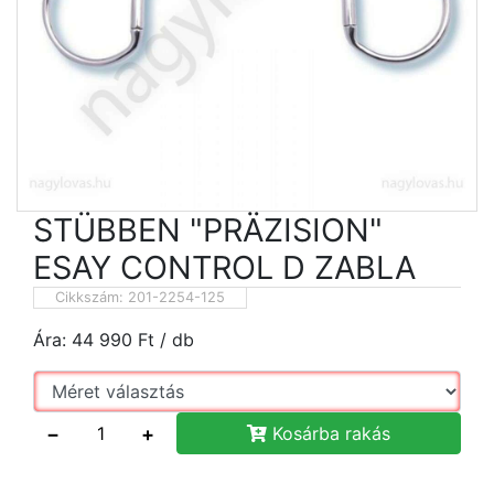
STÜBBEN "PRÄZISION"
ESAY CONTROL D ZABLA
Cikkszám:
201-2254-125
Ára:
44 990
Ft
/ db
−
+
Kosárba rakás