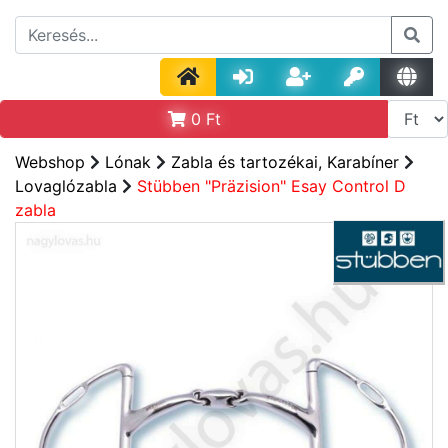
0
Ft
Webshop
Lónak
Zabla és tartozékai, Karabíner
Lovaglózabla
Stübben "Präzision" Esay Control D
zabla