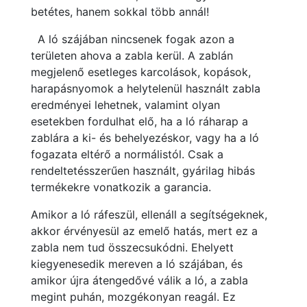
betétes, hanem sokkal több annál!
A ló szájában nincsenek fogak azon a
területen ahova a zabla kerül. A zablán
megjelenő esetleges karcolások, kopások,
harapásnyomok a helytelenül használt zabla
eredményei lehetnek, valamint olyan
esetekben fordulhat elő, ha a ló ráharap a
zablára a ki- és behelyezéskor, vagy ha a ló
fogazata eltérő a normálistól. Csak a
rendeltetésszerűen használt, gyárilag hibás
termékekre vonatkozik a garancia.
Amikor a ló ráfeszül, ellenáll a segítségeknek,
akkor érvényesül az emelő hatás, mert ez a
zabla nem tud összecsukódni. Ehelyett
kiegyenesedik mereven a ló szájában, és
amikor újra átengedővé válik a ló, a zabla
megint puhán, mozgékonyan reagál. Ez