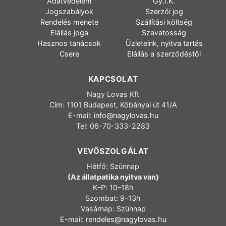
Adatvédelem
Gy.I.K.
Jogszabályok
Szerzői jog
Rendelés menete
Szállítási költség
Elállás joga
Szavatosság
Hasznos tanácsok
Üzleteink, nyitva tartás
Csere
Elállás a szerződéstől
KAPCSOLAT
Nagy Lovas Kft
Cím: 1101 Budapest, Kőbányai út 41/A
E-mail:
info@nagylovas.hu
Tel: 06-70-333-2283
VEVŐSZOLGÁLAT
Hétfő: Szünnap
(Az állatpatika nyitva van)
K–P: 10–18h
Szombat: 9–13h
Vasárnap: Szünnap
E-mail:
rendeles@nagylovas.hu