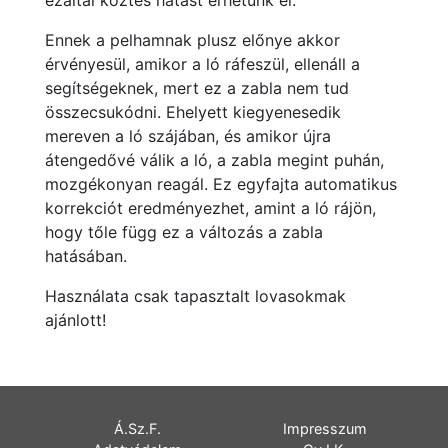
ezáltal köztes hatást érhetünk el.
Ennek a pelhamnak plusz előnye akkor
érvényesül, amikor a ló ráfeszül, ellenáll a
segítségeknek, mert ez a zabla nem tud
összecsukódni. Ehelyett kiegyenesedik
mereven a ló szájában, és amikor újra
átengedővé válik a ló, a zabla megint puhán,
mozgékonyan reagál. Ez egyfajta automatikus
korrekciót eredményezhet, amint a ló rájön,
hogy tőle függ ez a változás a zabla
hatásában.
Használata csak tapasztalt lovasokmak
ajánlott!
Á.Sz.F.
Impresszum