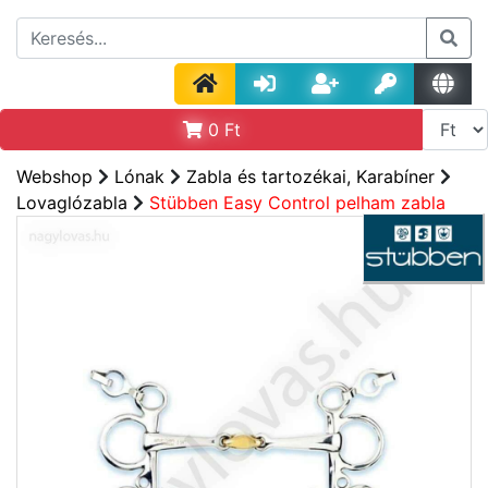
0
Ft
Webshop
Lónak
Zabla és tartozékai, Karabíner
Lovaglózabla
Stübben Easy Control pelham zabla