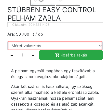
STÜBBEN EASY CONTROL
PELHAM ZABLA
Cikkszám:
201-2241-125
Ára:
50 780
Ft
/ db
−
+
Kosárba rakás
A pelham egyesíti magában egy feszítőzabla
és egy sima lovaglózabla tulajdonságait.
Akár két szárral is használható, így szükség
szerint alkalmazható a kétféle erőhatású zabla.
Gyakran használnak hozzá pelhamszíjat, ami
összeköti a középső és az alsó zablakarikát,