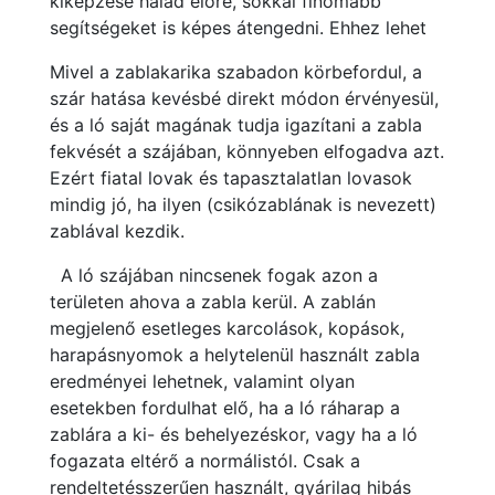
kiképzése halad előre, sokkal finomabb
segítségeket is képes átengedni. Ehhez lehet
Mivel a zablakarika szabadon körbefordul, a
szár hatása kevésbé direkt módon érvényesül,
és a ló saját magának tudja igazítani a zabla
fekvését a szájában, könnyeben elfogadva azt.
Ezért fiatal lovak és tapasztalatlan lovasok
mindig jó, ha ilyen (csikózablának is nevezett)
zablával kezdik.
A ló szájában nincsenek fogak azon a
területen ahova a zabla kerül. A zablán
megjelenő esetleges karcolások, kopások,
harapásnyomok a helytelenül használt zabla
eredményei lehetnek, valamint olyan
esetekben fordulhat elő, ha a ló ráharap a
zablára a ki- és behelyezéskor, vagy ha a ló
fogazata eltérő a normálistól. Csak a
rendeltetésszerűen használt, gyárilag hibás