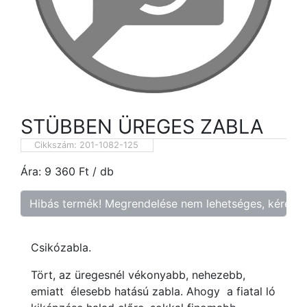
STÜBBEN ÜREGES ZABLA
Cikkszám:
201-1082-125
Ára:
9 360
Ft
/ db
Hibás termék! Megrendelése nem lehetséges, kérem f
Csikózabla.
Tört, az üregesnél vékonyabb, nehezebb,
emiatt élesebb hatású zabla. Ahogy a fiatal ló