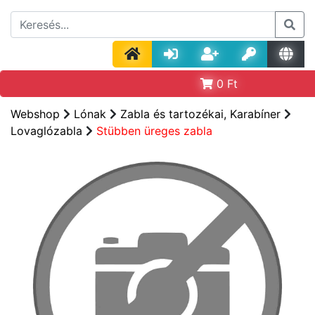
0
Ft
Webshop
Lónak
Zabla és tartozékai, Karabíner
Lovaglózabla
Stübben üreges zabla