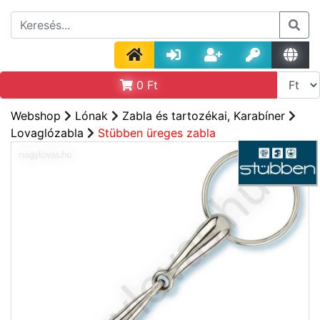
0
Ft
Webshop
Lónak
Zabla és tartozékai, Karabíner
Lovaglózabla
Stübben üreges zabla