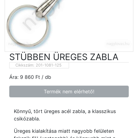
STÜBBEN ÜREGES ZABLA
Cikkszám:
201-1081-125
Ára:
9 860
Ft
/ db
Termék nem elérhető!
Könnyű, tört üreges acél zabla, a klasszikus
csikózabla.
Üreges kialakítása miatt nagyobb felületen