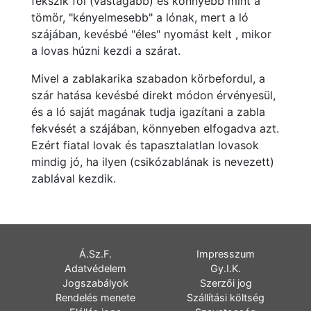
fekszik föl (vastagabb) és könnyebb mint a
tömör, "kényelmesebb" a lónak, mert a ló
szájában, kevésbé "éles" nyomást kelt , mikor
a lovas húzni kezdi a szárat.
Mivel a zablakarika szabadon körbefordul, a
szár hatása kevésbé direkt módon érvényesül,
és a ló saját magának tudja igazítani a zabla
fekvését a szájában, könnyeben elfogadva azt.
Ezért fiatal lovak és tapasztalatlan lovasok
mindig jó, ha ilyen (csikózablának is nevezett)
zablával kezdik.
Á.Sz.F.
Impresszum
Adatvédelem
Gy.I.K.
Jogszabályok
Szerzői jog
Rendelés menete
Szállítási költség