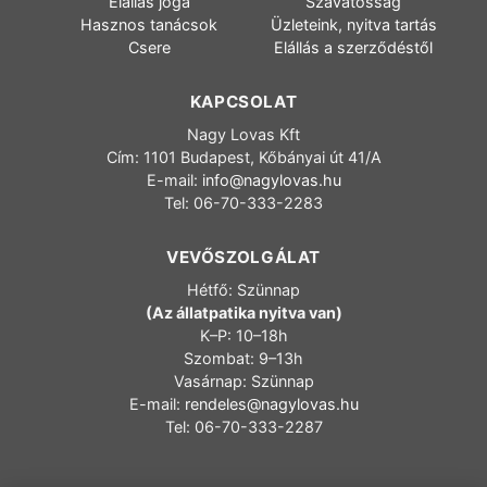
Elállás joga
Szavatosság
Hasznos tanácsok
Üzleteink, nyitva tartás
Csere
Elállás a szerződéstől
KAPCSOLAT
Nagy Lovas Kft
Cím: 1101 Budapest, Kőbányai út 41/A
E-mail:
info@nagylovas.hu
Tel: 06-70-333-2283
VEVŐSZOLGÁLAT
Hétfő: Szünnap
(Az állatpatika nyitva van)
K–P: 10–18h
Szombat: 9–13h
Vasárnap: Szünnap
E-mail:
rendeles@nagylovas.hu
Tel: 06-70-333-2287