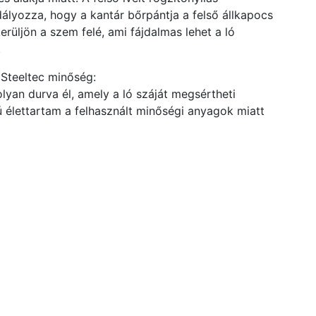
lyozza, hogy a kantár bőrpántja a felső állkapocs
erüljön a szem felé, ami fájdalmas lehet a ló
.
Steeltec minőség:
olyan durva él, amely a ló száját megsértheti
 élettartam a felhasznált minőségi anyagok miatt