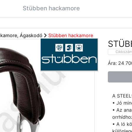
Stübben hackamore
kamore, Ágaskodó
Stübben hackamore
STÜB
Cikkszá
Ára:
24 70
A STEELt
• Jó min
• Az ana
orrhídho
• A ló k
különlege