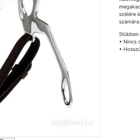
megakadá
szélére k
számára
Stübben 
• Nincs 
• Hosszú