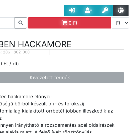
0
Ft
BEN HACKAMORE
m:
206-1802-000
0
Ft
/ db
Kivezetett termék
ec hackamore előnyei:
őségű bőrből készült orr- és torokszíj
tómiailag kialakított orrbetét jobban illeszkedik az
z
önnyen irányítható a rozsdamentes acél oldalrészek
s alakja miatt. A felső ívelt rögzítőnyílás