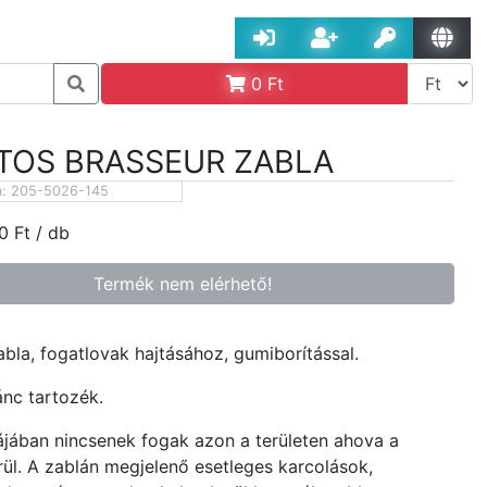
0
Ft
TOS BRASSEUR ZABLA
m:
205-5026-145
0
Ft
/ db
Termék nem elérhető!
abla, fogatlovak hajtásához, gumiborítással.
ánc tartozék.
jában nincsenek fogak azon a területen ahova a
rül. A zablán megjelenő esetleges karcolások,