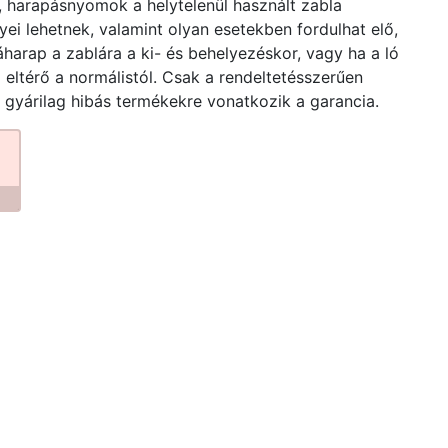
 harapásnyomok a helytelenül használt zabla
ei lehetnek, valamint olyan esetekben fordulhat elő,
ráharap a zablára a ki- és behelyezéskor, vagy ha a ló
 eltérő a normálistól. Csak a rendeltetésszerűen
, gyárilag hibás termékekre vonatkozik a garancia.