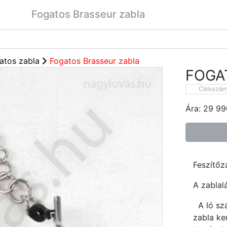
Fogatos Brasseur zabla
atos zabla
Fogatos Brasseur zabla
FOGA
Cikkszá
Ára:
29 99
Feszítőz
A zablal
A ló szá
zabla ke