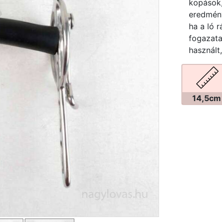
kopások,
eredmény
ha a ló 
fogazata
használt
14,5cm