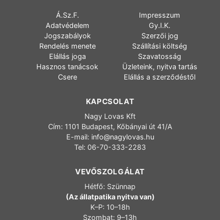
Á.Sz.F.
Impresszum
Adatvédelem
Gy.I.K.
Jogszabályok
Szerzői jog
Rendelés menete
Szállítási költség
Elállás joga
Szavatosság
Hasznos tanácsok
Üzleteink, nyitva tartás
Csere
Elállás a szerződéstől
KAPCSOLAT
Nagy Lovas Kft
Cím: 1101 Budapest, Kőbányai út 41/A
E-mail:
info@nagylovas.hu
Tel: 06-70-333-2283
VEVŐSZOLGÁLAT
Hétfő: Szünnap
(Az állatpatika nyitva van)
K–P: 10–18h
Szombat: 9–13h