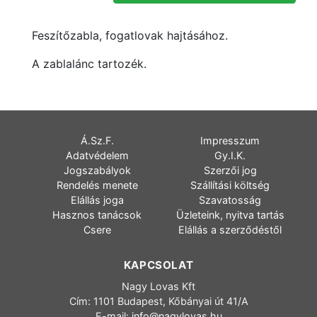
Feszítőzabla, fogatlovak hajtásához.
A zablalánc tartozék.
Á.Sz.F.
Impresszum
Adatvédelem
Gy.I.K.
Jogszabályok
Szerzői jog
Rendelés menete
Szállítási költség
Elállás joga
Szavatosság
Hasznos tanácsok
Üzleteink, nyitva tartás
Csere
Elállás a szerződéstől
KAPCSOLAT
Nagy Lovas Kft
Cím: 1101 Budapest, Kőbányai út 41/A
E-mail:
info@nagylovas.hu