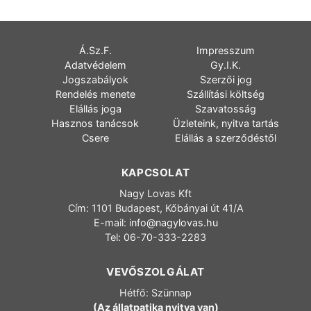
Á.Sz.F.
Impresszum
Adatvédelem
Gy.I.K.
Jogszabályok
Szerzői jog
Rendelés menete
Szállítási költség
Elállás joga
Szavatosság
Hasznos tanácsok
Üzleteink, nyitva tartás
Csere
Elállás a szerződéstől
KAPCSOLAT
Nagy Lovas Kft
Cím: 1101 Budapest, Kőbányai út 41/A
E-mail:
info@nagylovas.hu
Tel: 06-70-333-2283
VEVŐSZOLGÁLAT
Hétfő: Szünnap
(Az állatpatika nyitva van)