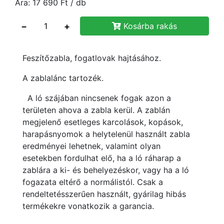
Ára:
17 690
Ft
/ db
−
+
Kosárba rakás
Feszítőzabla, fogatlovak hajtásához.
A zablalánc tartozék.
A ló szájában nincsenek fogak azon a
területen ahova a zabla kerül. A zablán
megjelenő esetleges karcolások, kopások,
harapásnyomok a helytelenül használt zabla
eredményei lehetnek, valamint olyan
esetekben fordulhat elő, ha a ló ráharap a
zablára a ki- és behelyezéskor, vagy ha a ló
fogazata eltérő a normálistól. Csak a
rendeltetésszerűen használt, gyárilag hibás
termékekre vonatkozik a garancia.