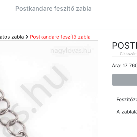
Postkandare feszítő zabla
atos zabla
Postkandare feszítő zabla
POST
Cikkszá
Ára:
17 76
Feszítőz
A zablal