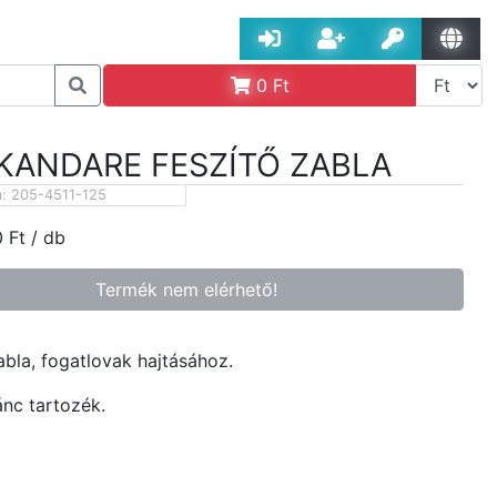
0
Ft
KANDARE FESZÍTŐ ZABLA
m:
205-4511-125
0
Ft
/ db
Termék nem elérhető!
abla, fogatlovak hajtásához.
ánc tartozék.