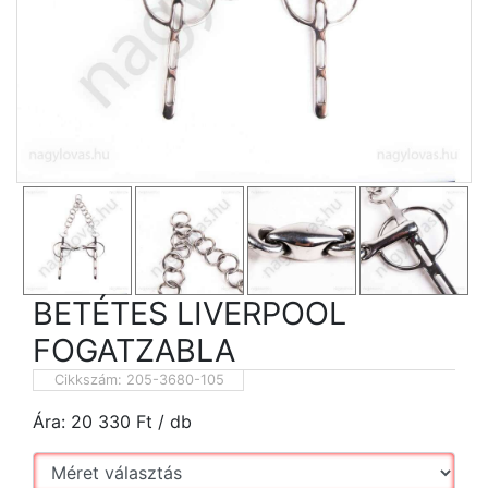
BETÉTES LIVERPOOL
FOGATZABLA
Cikkszám:
205-3680-105
Ára:
20 330
Ft
/ db