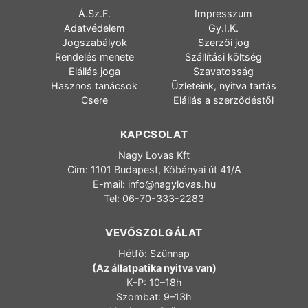
Á.Sz.F.
Impresszum
Adatvédelem
Gy.I.K.
Jogszabályok
Szerzői jog
Rendelés menete
Szállítási költség
Elállás joga
Szavatosság
Hasznos tanácsok
Üzleteink, nyitva tartás
Csere
Elállás a szerződéstől
KAPCSOLAT
Nagy Lovas Kft
Cím: 1101 Budapest, Kőbányai út 41/A
E-mail:
info@nagylovas.hu
Tel: 06-70-333-2283
VEVŐSZOLGÁLAT
Hétfő: Szünnap
(Az állatpatika nyitva van)
K–P: 10–18h
Szombat: 9–13h