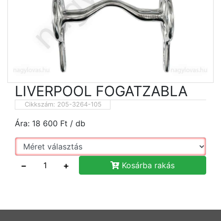
LIVERPOOL FOGATZABLA
Cikkszám:
205-3264-105
Ára:
18 600
Ft
/ db
−
+
Kosárba rakás