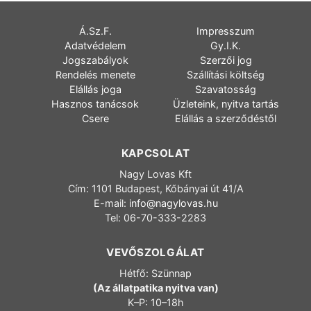
Á.Sz.F.
Impresszum
Adatvédelem
Gy.I.K.
Jogszabályok
Szerzői jog
Rendelés menete
Szállítási költség
Elállás joga
Szavatosság
Hasznos tanácsok
Üzleteink, nyitva tartás
Csere
Elállás a szerződéstől
KAPCSOLAT
Nagy Lovas Kft
Cím: 1101 Budapest, Kőbányai út 41/A
E-mail:
info@nagylovas.hu
Tel: 06-70-333-2283
VEVŐSZOLGÁLAT
Hétfő: Szünnap
(Az állatpatika nyitva van)
K–P: 10–18h