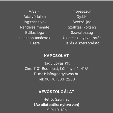
Á.Sz.F.
Impresszum
Adatvédelem
Gy.I.K.
Jogszabályok
Szerzői jog
Rendelés menete
Szállítási költség
Elállás joga
Szavatosság
Hasznos tanácsok
Üzleteink, nyitva tartás
Csere
Elállás a szerződéstől
KAPCSOLAT
Nagy Lovas Kft
Cím: 1101 Budapest, Kőbányai út 41/A
E-mail:
info@nagylovas.hu
Tel: 06-70-333-2283
VEVŐSZOLGÁLAT
Hétfő: Szünnap
(Az állatpatika nyitva van)
K–P: 10–18h