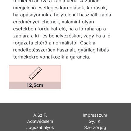
területen ahova a zabla kerül. A zablán
megjelenő esetleges karcolások, kopások,
harapásnyomok a helytelenül használt zabla
eredményei lehetnek, valamint olyan
esetekben fordulhat elő, ha a ló ráharap a
zablára a ki- és behelyezéskor, vagy ha a ló
fogazata eltérő a normálistól. Csak a
rendeltetésszerűen használt, gyárilag hibás
termékekre vonatkozik a garancia.
12,5cm
Á.Sz.F.
Impresszum
Adatvédelem
Gy.I.K.
Jogszabályok
Szerzői jog