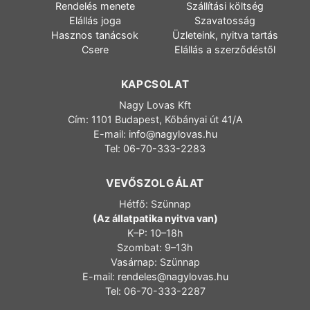
Rendelés menete
Szállítási költség
Elállás joga
Szavatosság
Hasznos tanácsok
Üzleteink, nyitva tartás
Csere
Elállás a szerződéstől
KAPCSOLAT
Nagy Lovas Kft
Cím: 1101 Budapest, Kőbányai út 41/A
E-mail:
info@nagylovas.hu
Tel: 06-70-333-2283
VEVŐSZOLGÁLAT
Hétfő: Szünnap
(Az állatpatika nyitva van)
K–P: 10–18h
Szombat: 9–13h
Vasárnap: Szünnap
E-mail:
rendeles@nagylovas.hu
Tel: 06-70-333-2287