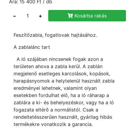
Ára:
15 400
Ft
/ db
−
+
Kosárba rakás
Feszítőzabla, fogatlovak hajtásához.
A zablalánc tart
A ló szájában nincsenek fogak azon a
területen ahova a zabla kerül. A zablán
megjelenő esetleges karcolások, kopások,
harapásnyomok a helytelenül használt zabla
eredményei lehetnek, valamint olyan
esetekben fordulhat elő, ha a ló ráharap a
zablára a ki- és behelyezéskor, vagy ha a ló
fogazata eltérő a normálistól. Csak a
rendeltetésszerűen használt, gyárilag hibás
termékekre vonatkozik a garancia.