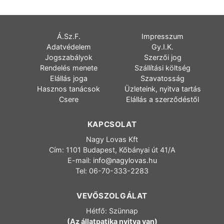
Á.Sz.F.
Impresszum
Adatvédelem
Gy.I.K.
Jogszabályok
Szerzői jog
Rendelés menete
Szállítási költség
Elállás joga
Szavatosság
Hasznos tanácsok
Üzleteink, nyitva tartás
Csere
Elállás a szerződéstől
KAPCSOLAT
Nagy Lovas Kft
Cím: 1101 Budapest, Kőbányai út 41/A
E-mail:
info@nagylovas.hu
Tel: 06-70-333-2283
VEVŐSZOLGÁLAT
Hétfő: Szünnap
(Az állatpatika nyitva van)