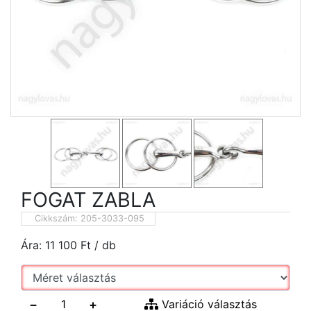
FOGAT ZABLA
Cikkszám:
205-3033-095
Ára:
11 100
Ft
/ db
−
+
Variáció választás