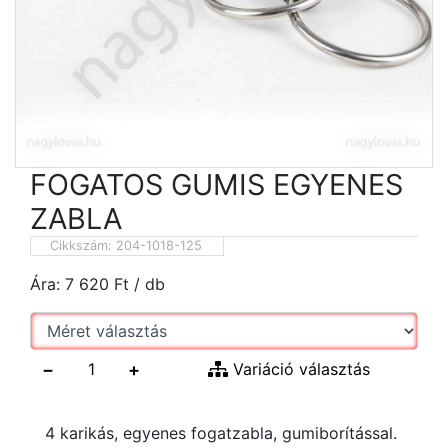
FOGATOS GUMIS EGYENES
ZABLA
Cikkszám:
204-1018-125
Ára:
7 620
Ft
/ db
−
+
Variáció választás
4 karikás, egyenes fogatzabla, gumiborítással.