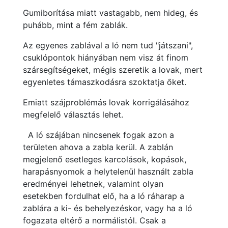
Gumiborítása miatt vastagabb, nem hideg, és
puhább, mint a fém zablák.
Az egyenes zablával a ló nem tud "játszani",
csuklópontok hiányában nem visz át finom
szársegítségeket, mégis szeretik a lovak, mert
egyenletes támaszkodásra szoktatja őket.
Emiatt szájproblémás lovak korrigálásához
megfelelő választás lehet.
A ló szájában nincsenek fogak azon a
területen ahova a zabla kerül. A zablán
megjelenő esetleges karcolások, kopások,
harapásnyomok a helytelenül használt zabla
eredményei lehetnek, valamint olyan
esetekben fordulhat elő, ha a ló ráharap a
zablára a ki- és behelyezéskor, vagy ha a ló
fogazata eltérő a normálistól. Csak a