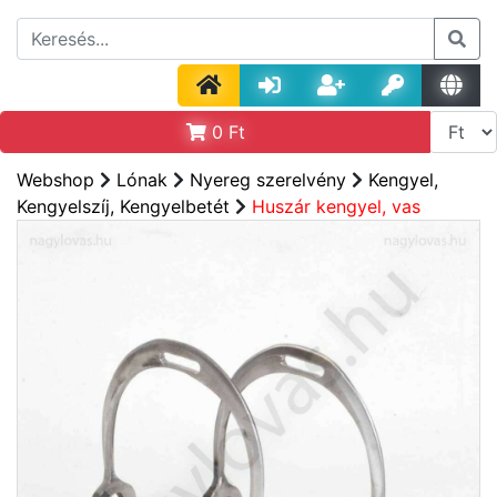
0
Ft
Webshop
Lónak
Nyereg szerelvény
Kengyel,
Kengyelszíj, Kengyelbetét
Huszár kengyel, vas