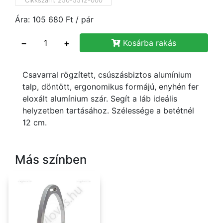
Cikkszám:
250-5512-000
Ára:
105 680
Ft
/ pár
−
+
Kosárba rakás
Csavarral rögzített, csúszásbiztos alumínium
talp, döntött, ergonomikus formájú, enyhén fer
eloxált alumínium szár. Segít a láb ideális
helyzetben tartásához. Szélessége a betétnél
12 cm.
Más színben