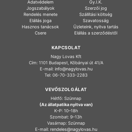
Adatvédelem
Gy.I.K.
Jogszabályok
Szerzői jog
Rendelés menete
Szállítási költség
Elállás joga
Szavatosság
Hasznos tanácsok
Üzleteink, nyitva tartás
Csere
Elállás a szerződéstől
KAPCSOLAT
Nagy Lovas Kft
Cím: 1101 Budapest, Kőbányai út 41/A
E-mail:
info@nagylovas.hu
Tel: 06-70-333-2283
VEVŐSZOLGÁLAT
Hétfő: Szünnap
(Az állatpatika nyitva van)
K–P: 10–18h
Szombat: 9–13h
Vasárnap: Szünnap
E-mail:
rendeles@nagylovas.hu