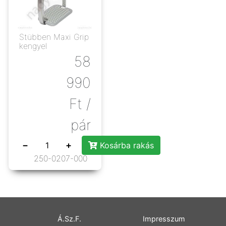
Stübben Maxi Grip
kengyel
58
990
Ft
/
pár
−
+
Kosárba rakás
250-0207-000
Á.Sz.F.
Impresszum