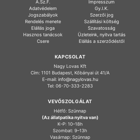
Á.Sz.F.
Impresszum
Adatvédelem
Gy.I.K.
Jogszabályok
Szerzői jog
Rendelés menete
Szállítási költség
Elállás joga
Szavatosság
Hasznos tanácsok
Üzleteink, nyitva tartás
Csere
Elállás a szerződéstől
KAPCSOLAT
Nagy Lovas Kft
Cím: 1101 Budapest, Kőbányai út 41/A
E-mail:
info@nagylovas.hu
Tel: 06-70-333-2283
VEVŐSZOLGÁLAT
Hétfő: Szünnap
(Az állatpatika nyitva van)
K–P: 10–18h
Szombat: 9–13h
Vasárnap: Szünnap