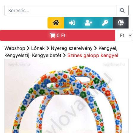
0
Ft
Webshop
Lónak
Nyereg szerelvény
Kengyel,
Kengyelszíj, Kengyelbetét
Színes galopp kengyel