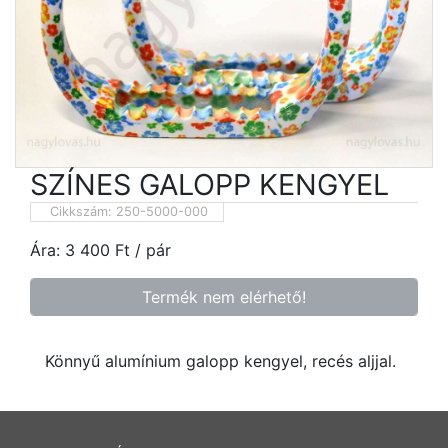
SZÍNES GALOPP KENGYEL
Cikkszám:
250-5000-000
Ára:
3 400
Ft
/ pár
Termék nem elérhető!
Könnyű alumínium galopp kengyel, recés aljjal.