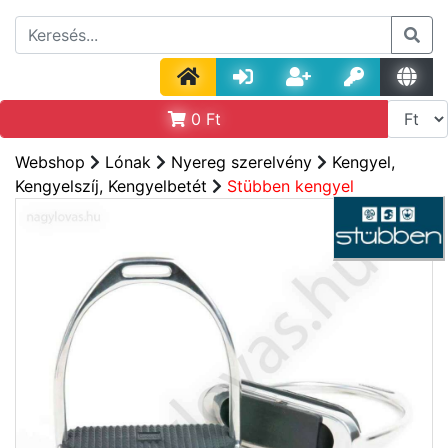
0
Ft
Webshop
Lónak
Nyereg szerelvény
Kengyel,
Kengyelszíj, Kengyelbetét
Stübben kengyel