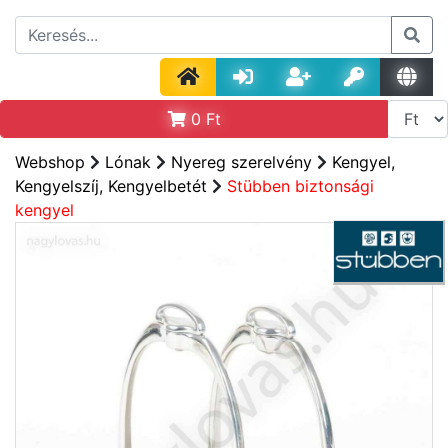
0
Ft
Webshop
Lónak
Nyereg szerelvény
Kengyel,
Kengyelszíj, Kengyelbetét
Stübben biztonsági
kengyel