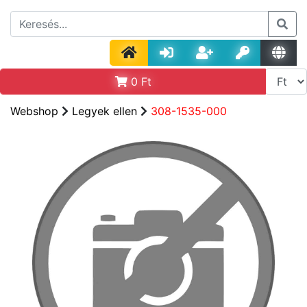
0
Ft
Webshop
Legyek ellen
308-1535-000