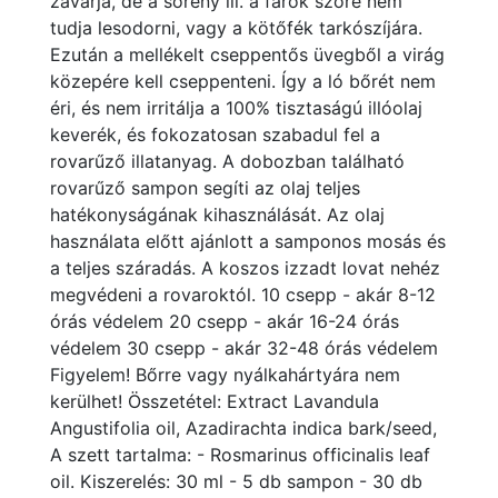
zavarja, de a sörény ill. a farok szőre nem
tudja lesodorni, vagy a kötőfék tarkószíjára.
Ezután a mellékelt cseppentős üvegből a virág
közepére kell cseppenteni. Így a ló bőrét nem
éri, és nem irritálja a 100% tisztaságú illóolaj
keverék, és fokozatosan szabadul fel a
rovarűző illatanyag. A dobozban található
rovarűző sampon segíti az olaj teljes
hatékonyságának kihasználását. Az olaj
használata előtt ajánlott a samponos mosás és
a teljes száradás. A koszos izzadt lovat nehéz
megvédeni a rovaroktól. 10 csepp - akár 8-12
órás védelem 20 csepp - akár 16-24 órás
védelem 30 csepp - akár 32-48 órás védelem
Figyelem! Bőrre vagy nyálkahártyára nem
kerülhet! Összetétel: Extract Lavandula
Angustifolia oil, Azadirachta indica bark/seed,
A szett tartalma: - Rosmarinus officinalis leaf
oil. Kiszerelés: 30 ml - 5 db sampon - 30 db