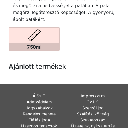
és megőrzi a nedvességet a patában. A pata
megőrzi légáteresztő képességét. A gyönyörű,
ápolt patákért.
750ml
Ajánlott termékek
Á.Sz.F.
Impresszum
Adatvédelem
Gy.I.K.
Jogszabályok
Szerzői jog
Rendelés menete
Szállítási költség
Elállás joga
Szavatosság
Hasznos tanácsok
Üzleteink, nyitva tartás