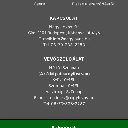
Csere
Elállás a szerződéstől
KAPCSOLAT
Nagy Lovas Kft
Cím: 1101 Budapest, Kőbányai út 41/A
E-mail:
info@nagylovas.hu
Tel: 06-70-333-2283
VEVŐSZOLGÁLAT
Hétfő: Szünnap
(Az állatpatika nyitva van)
K–P: 10–18h
Szombat: 9–13h
Vasárnap: Szünnap
E-mail:
rendeles@nagylovas.hu
Tel: 06-70-333-2287
Kategóriák