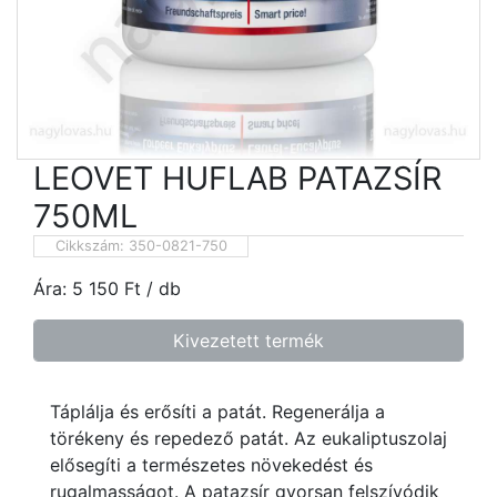
LEOVET HUFLAB PATAZSÍR
750ML
Cikkszám:
350-0821-750
Ára:
5 150
Ft
/ db
Kivezetett termék
Táplálja és erősíti a patát. Regenerálja a
törékeny és repedező patát. Az eukaliptuszolaj
elősegíti a természetes növekedést és
rugalmasságot. A patazsír gyorsan felszívódik