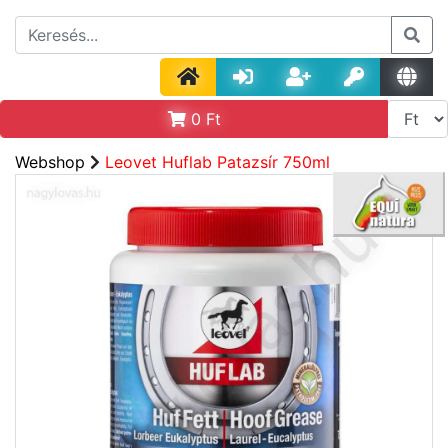
0
Ft
Webshop
Leovet Huflab Patazsír 750ml