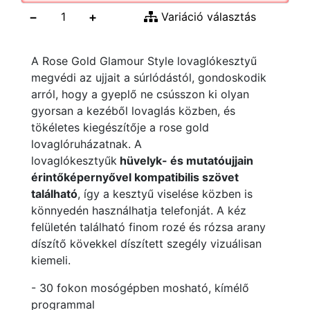
−
+
Variáció választás
A Rose Gold Glamour Style lovaglókesztyű
megvédi az ujjait a súrlódástól, gondoskodik
arról, hogy a gyeplő ne csússzon ki olyan
gyorsan a kezéből lovaglás közben, és
tökéletes kiegészítője a rose gold
lovaglóruházatnak. A
lovaglókesztyűk
hüvelyk- és mutatóujjain
érintőképernyővel kompatibilis szövet
található
, így a kesztyű viselése közben is
könnyedén használhatja telefonját. A kéz
felületén található finom rozé és rózsa arany
díszítő kövekkel díszített szegély vizuálisan
kiemeli.
- 30 fokon mosógépben mosható, kímélő
programmal