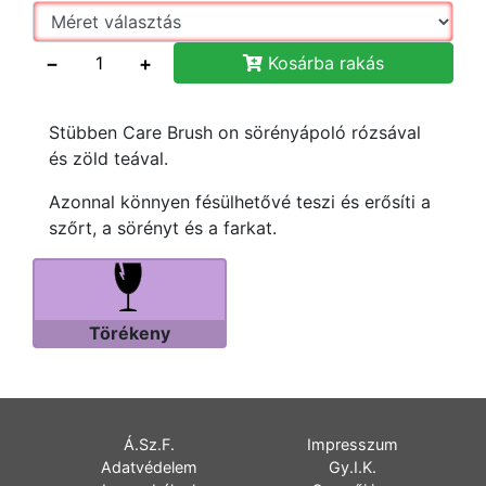
−
+
Kosárba rakás
Stübben Care Brush on sörényápoló rózsával
és zöld teával.
Azonnal könnyen fésülhetővé teszi és erősíti a
szőrt, a sörényt és a farkat.
Törékeny
Á.Sz.F.
Impresszum
Adatvédelem
Gy.I.K.