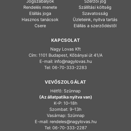
Jogszabályok
Szerzői jog
Rendelés menete
Szállítási költség
Elállás joga
Szavatosság
Hasznos tanácsok
Üzleteink, nyitva tartás
Csere
Elállás a szerződéstől
KAPCSOLAT
Nagy Lovas Kft
Cím: 1101 Budapest, Kőbányai út 41/A
E-mail:
info@nagylovas.hu
Tel: 06-70-333-2283
VEVŐSZOLGÁLAT
Hétfő: Szünnap
(Az állatpatika nyitva van)
K–P: 10–18h
Szombat: 9–13h
Vasárnap: Szünnap
E-mail:
rendeles@nagylovas.hu
Tel: 06-70-333-2287