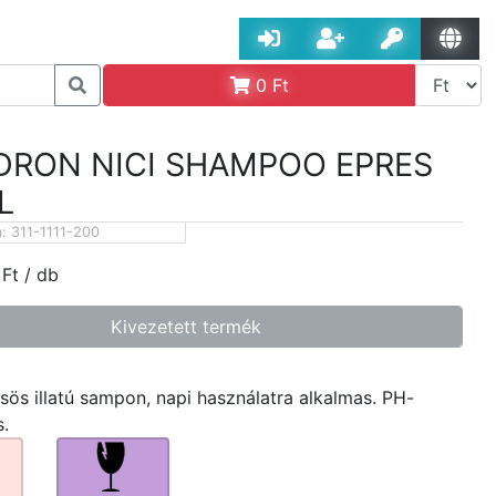
0
Ft
DRON NICI SHAMPOO EPRES
L
m:
311-1111-200
Ft
/ db
Kivezetett termék
ös illatú sampon, napi használatra alkalmas. PH-
.