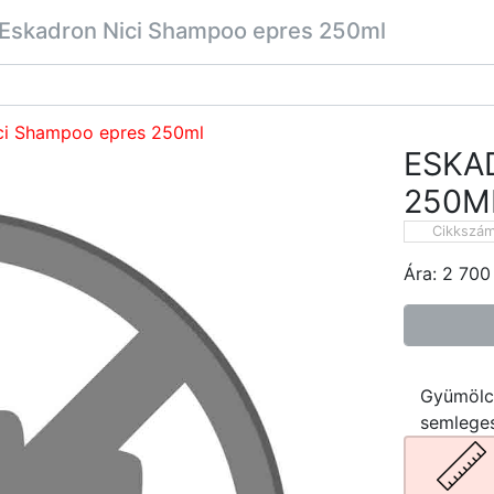
Eskadron Nici Shampoo epres 250ml
ci Shampoo epres 250ml
ESKA
250M
Cikkszá
Ára:
2 700
Gyümölcs
semleges