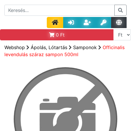
0
Ft
Webshop
Ápolás, Lótartás
Samponok
Officinalis
levendulás száraz sampon 500ml