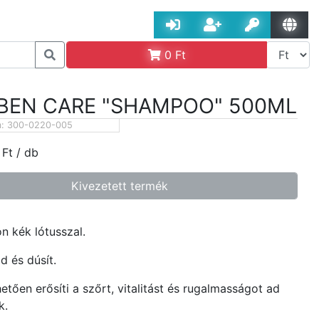
0
Ft
BEN CARE "SHAMPOO" 500ML
m:
300-0220-005
Ft
/ db
Kivezetett termék
 kék lótusszal.
d és dúsít.
etően erősíti a szőrt, vitalitást és rugalmasságot ad
k.