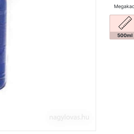
Megakadá
500ml