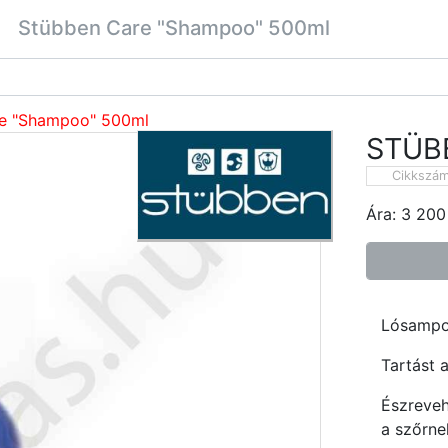
Stübben Care "Shampoo" 500ml
e "Shampoo" 500ml
STÜB
Cikkszá
Ára:
3 200
Lósampon
Tartást a
Észreveh
a szőrne