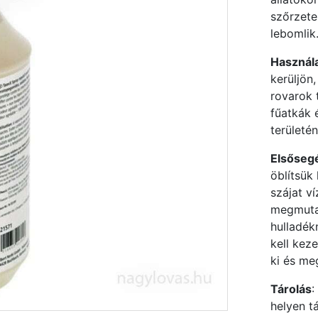
szőrzete
lebomlik
Használ
kerüljön,
rovarok 
fűatkák 
területén
Elsősegé
öblítsük 
szájat ví
megmutat
hulladék
kell kez
ki és meg
Tárolás
:
helyen tá