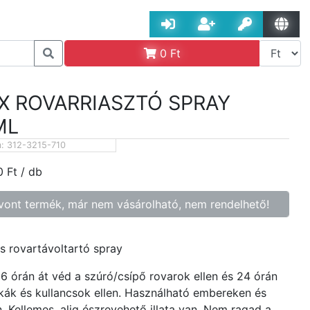
0
Ft
X ROVARRIASZTÓ SPRAY
ML
m:
312-3215-710
0
Ft
/ db
vont termék, már nem vásárolható, nem rendelhető!
s rovartávoltartó spray
6 órán át véd a szúró/csípő rovarok ellen és 24 órán
tkák és kullancsok ellen. Használható embereken és
n. Kellemes, alig észrevehető illata van. Nem ragad a