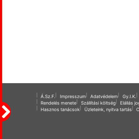
Á.Sz.F.
Impresszum
Adatvédelem
Gy.I.K.
Rendelés menete
Szállítási költség
Elállás j
Hasznos tanácsok
Üzleteink, nyitva tartás
C