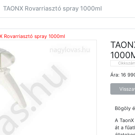
TAONX Rovarriasztó spray 1000ml
 Rovarriasztó spray 1000ml
TAON
1000
Cikkszá
Ára:
16 99
Vissza
Bögöly é
A TaonX 
át a fűa
állatoko