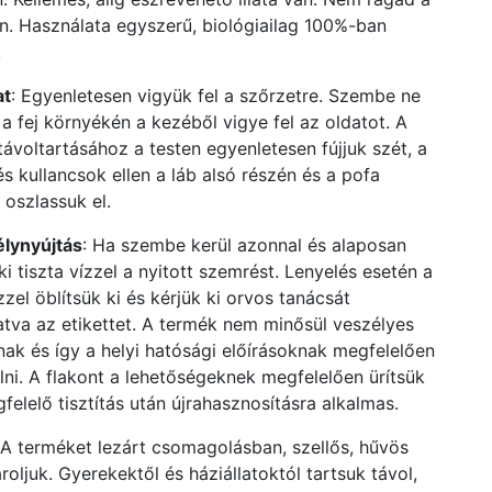
n. Használata egyszerű, biológiailag 100%-ban
.
at
: Egyenletesen vigyük fel a szőrzetre. Szembe ne
 a fej környékén a kezéből vigye fel az oldatot. A
távoltartásához a testen egyenletesen fújjuk szét, a
és kullancsok ellen a láb alsó részén és a pofa
 oszlassuk el.
lynyújtás
: Ha szembe kerül azonnal és alaposan
ki tiszta vízzel a nyitott szemrést. Lenyelés esetén a
zzel öblítsük ki és kérjük ki orvos tanácsát
va az etikettet. A termék nem minősül veszélyes
nak és így a helyi hatósági előírásoknak megfelelően
elni. A flakont a lehetőségeknek megfelelően ürítsük
felelő tisztítás után újrahasznosításra alkalmas.
 A terméket lezárt csomagolásban, szellős, hűvös
roljuk. Gyerekektől és háziállatoktól tartsuk távol,