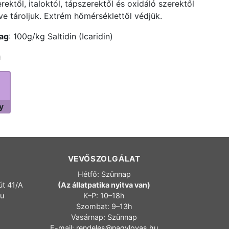
rektől, italoktól, tápszerektől és oxidáló szerektől
tve tároljuk. Extrém hőmérséklettől védjük.
ag
: 100g/kg Saltidin (Icaridin)
a
y
VEVŐSZOLGÁLAT
Hétfő: Szünnap
út 41/A
(Az állatpatika nyitva van)
hu
K–P: 10–18h
Szombat: 9–13h
Vasárnap: Szünnap
E-mail:
rendeles@nagylovas.hu