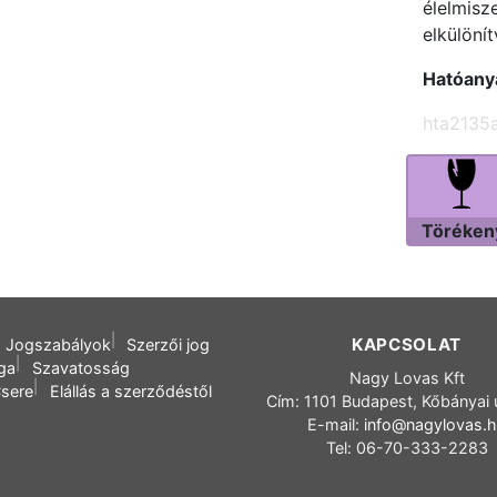
élelmisze
elkülöní
Hatóany
hta2135
Töréken
KAPCSOLAT
Jogszabályok
Szerzői jog
oga
Szavatosság
Nagy Lovas Kft
sere
Elállás a szerződéstől
Cím: 1101 Budapest, Kőbányai 
E-mail:
info@nagylovas.
Tel: 06-70-333-2283