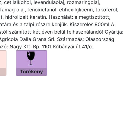
 cetilalkohol, levendulaolaj, rozmaringolaj,
amag olaj, fenoxietanol, etihexilglicerin, tokoferol,
t, hidrolizált keratin. Használat: a megtisztított,
atára és a talpi részre kenjük. Kiszerelés:900ml A
stól számított két éven belül felhasználandó! Gyártja:
Agricola Dalla Grana Srl. Származás: Olaszország
zó: Nagy Kft. Bp. 1101 Kőbányai út 41/c.
Törékeny