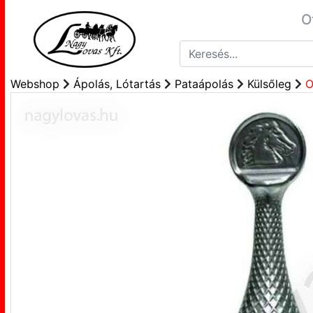
O
Webshop
Ápolás, Lótartás
Pataápolás
Külsőleg
O