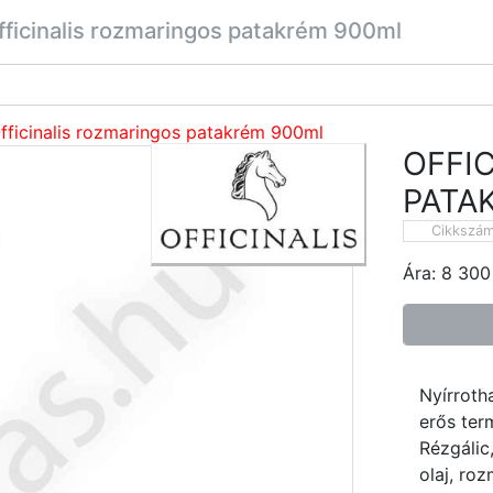
fficinalis rozmaringos patakrém 900ml
fficinalis rozmaringos patakrém 900ml
OFFI
PATA
Cikkszá
Ára:
8 300
Nyírroth
erős ter
Rézgálic
olaj, roz