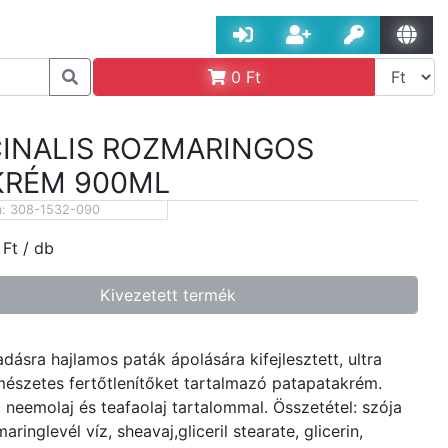
0
Ft
CINALIS ROZMARINGOS
KRÉM 900ML
m:
308-1532-090
Ft
/ db
Kivezetett termék
adásra hajlamos paták ápolására kifejlesztett, ultra
mészetes fertőtlenítőket tartalmazó patapatakrém.
, neemolaj és teafaolaj tartalommal. Összetétel: szója
maringlevél víz, sheavaj,gliceril stearate, glicerin,