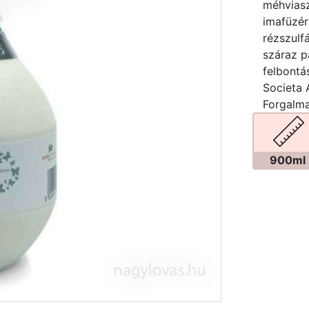
méhviasz,
imafüzérf
rézszulfá
száraz p
felbontá
Societa 
Forgalma
900ml