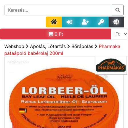
0
Ft
Webshop
Ápolás, Lótartás
Bőrápolás
Pharmaka
pataápoló babérolaj 200ml