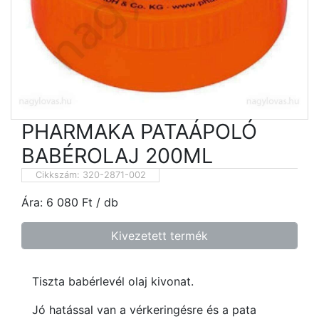
PHARMAKA PATAÁPOLÓ
BABÉROLAJ 200ML
Cikkszám:
320-2871-002
Ára:
6 080
Ft
/ db
Kivezetett termék
Tiszta babérlevél olaj kivonat.
Jó hatással van a vérkeringésre és a pata