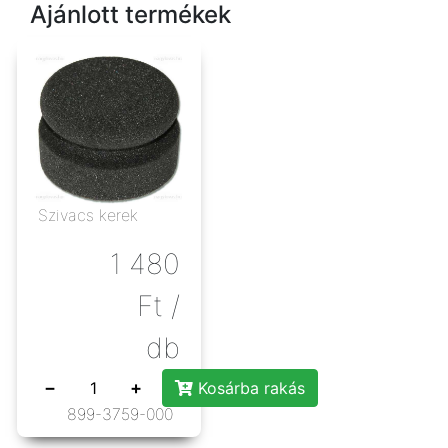
Ajánlott termékek
Szivacs kerek
1 480
Ft
/
db
−
+
Kosárba rakás
899-3759-000