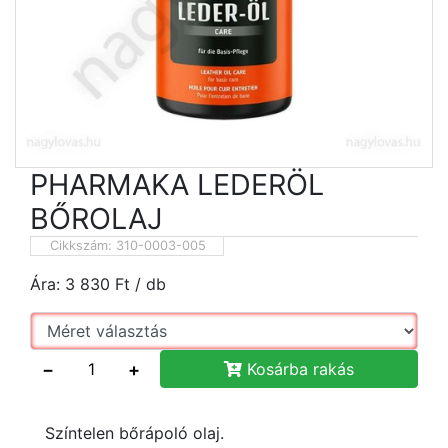
PHARMAKA LEDERÖL
BŐROLAJ
Cikkszám:
310-0003-005
Ára:
3 830
Ft
/ db
−
+
Kosárba rakás
Színtelen bőrápoló olaj.