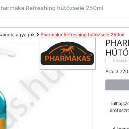
harmaka Refreshing hűtőzselé 250ml
samok, agyagok
Pharmaka Refreshing hűtőzselé 250ml
PHAR
HŰTŐ
Cikkszá
Ára:
3 720
Túlhajsz
erőfeszí
A bemele