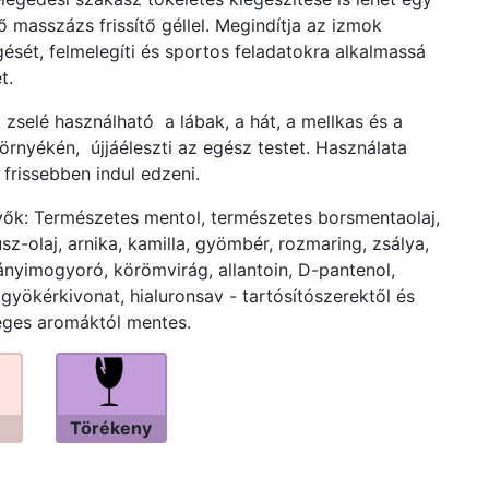
tő masszázs frissítő géllel. Megindítja az izmok
gését, felmelegíti és sportos feladatokra alkalmassá
t.
ő zselé használható a lábak, a hát, a mellkas és a
örnyékén, újjáéleszti az egész testet. Használata
 frissebben indul edzeni.
ők: Természetes mentol, természetes borsmentaolaj,
sz-olaj, arnika, kamilla, gyömbér, rozmaring, zsálya,
nyimogyoró, körömvirág, allantoin, D-pantenol,
gyökérkivonat, hialuronsav - tartósítószerektől és
ges aromáktól mentes.
Törékeny