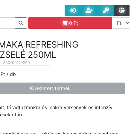
0
Ft
MAKA REFRESHING
ZSELÉ 250ML
m:
330-0012-250
Ft
/ db
Kivezetett termék
olt, fáradt izmokra és inakra versenyek és intenzív
tések után.
gedési szakasz tökéletes kiegészítése is lehet egy