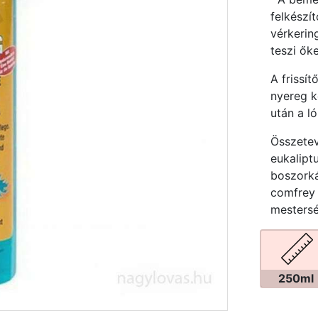
felkészí
vérkerin
teszi őke
A frissít
nyereg k
után a ló
Összetev
eukaliptu
boszorká
comfrey 
mestersé
250ml