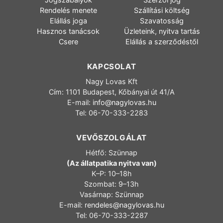
Rendelés menete
Szállítási költség
Elállás joga
Szavatosság
Hasznos tanácsok
Üzleteink, nyitva tartás
Csere
Elállás a szerződéstől
KAPCSOLAT
Nagy Lovas Kft
Cím: 1101 Budapest, Kőbányai út 41/A
E-mail:
info@nagylovas.hu
Tel: 06-70-333-2283
VEVŐSZOLGÁLAT
Hétfő: Szünnap
(Az állatpatika nyitva van)
K–P: 10–18h
Szombat: 9–13h
Vasárnap: Szünnap
E-mail:
rendeles@nagylovas.hu
Tel: 06-70-333-2287