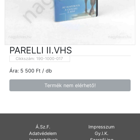
PARELLI II.VHS
Cikkszám:
190-1000-017
Ára:
5 500
Ft
/ db
Termék nem elérhető!
Á.Sz.F.
Impresszum
Adatvédelem
Gy.I.K.
Jogszabályok
Szerzői jog