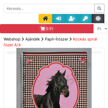
0
Ft
Webshop
Ajándék
Papír-Írószer
Kockás spirál
füzet A/4