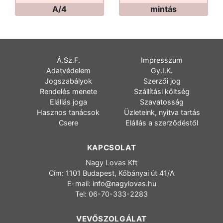
A/4
mintás
Á.Sz.F.
Impresszum
Adatvédelem
Gy.I.K.
Jogszabályok
Szerzői jog
Rendelés menete
Szállítási költség
Elállás joga
Szavatosság
Hasznos tanácsok
Üzleteink, nyitva tartás
Csere
Elállás a szerződéstől
KAPCSOLAT
Nagy Lovas Kft
Cím: 1101 Budapest, Kőbányai út 41/A
E-mail:
info@nagylovas.hu
Tel: 06-70-333-2283
VEVŐSZOLGÁLAT