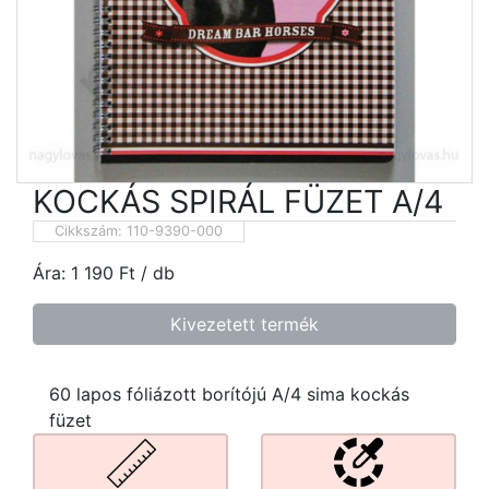
KOCKÁS SPIRÁL FÜZET A/4
Cikkszám:
110-9390-000
Ára:
1 190
Ft
/ db
Kivezetett termék
60 lapos fóliázott borítójú A/4 sima kockás
füzet