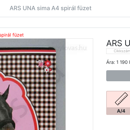
ARS UNA sima A4 spirál füzet
pirál füzet
ARS U
Cikkszá
Ára:
1 190
A/4