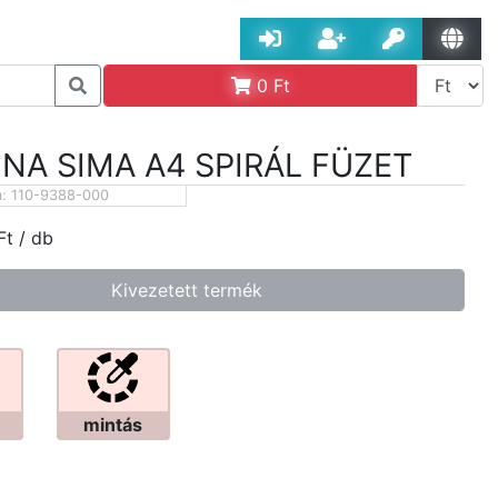
0
Ft
NA SIMA A4 SPIRÁL FÜZET
m:
110-9388-000
Ft
/ db
Kivezetett termék
mintás