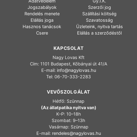
Adatvédelem
Gy.I.K.
Jogszabályok
Szerzői jog
Rendelés menete
Szállítási költség
Elállás joga
Szavatosság
Hasznos tanácsok
Üzleteink, nyitva tartás
Csere
Elállás a szerződéstől
KAPCSOLAT
Nagy Lovas Kft
Cím: 1101 Budapest, Kőbányai út 41/A
E-mail:
info@nagylovas.hu
Tel: 06-70-333-2283
VEVŐSZOLGÁLAT
Hétfő: Szünnap
(Az állatpatika nyitva van)
K–P: 10–18h
Szombat: 9–13h
Vasárnap: Szünnap
E-mail:
rendeles@nagylovas.hu