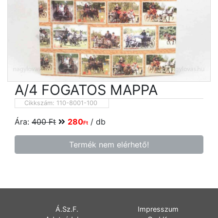
A/4 FOGATOS MAPPA
Cikkszám:
110-8001-100
Ára:
400
Ft
280
/ db
Ft
Termék nem elérhető!
Á.Sz.F.
Impresszum