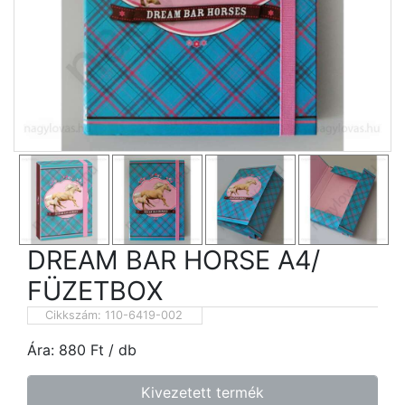
DREAM BAR HORSE A4/
FÜZETBOX
Cikkszám:
110-6419-002
Ára:
880
Ft
/ db
Kivezetett termék