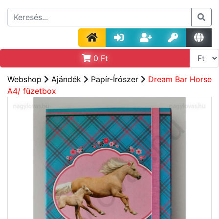
0
Ft
Webshop
Ajándék
Papír-Írószer
Dream Bar Horse
A4/ füzetbox