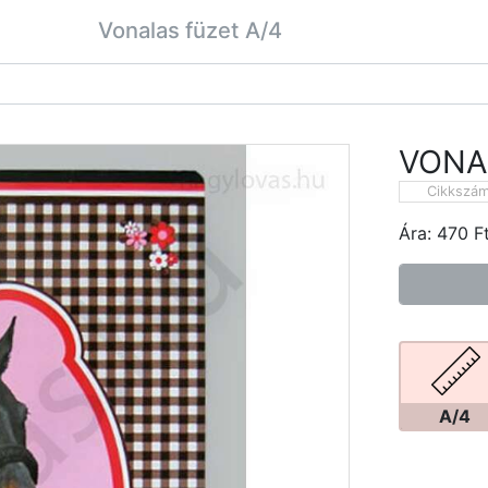
Vonalas füzet A/4
VONA
Cikkszá
Ára:
470
F
A/4