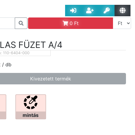
0
Ft
LAS FÜZET A/4
m:
110-6404-000
t
/ db
Kivezetett termék
mintás