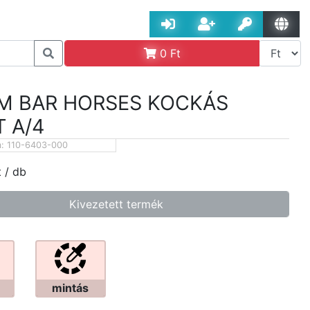
0
Ft
M BAR HORSES KOCKÁS
 A/4
m:
110-6403-000
t
/ db
Kivezetett termék
mintás