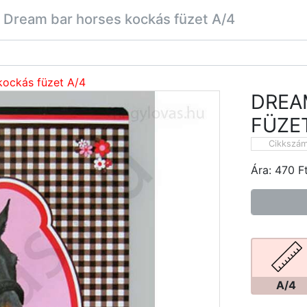
Dream bar horses kockás füzet A/4
kockás füzet A/4
DREA
FÜZET
Cikkszá
Ára:
470
F
A/4