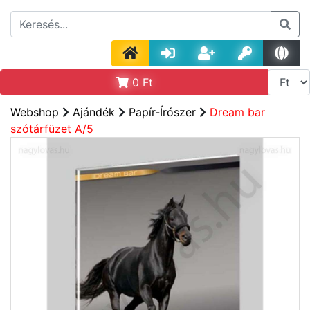
0
Ft
Webshop
Ajándék
Papír-Írószer
Dream bar
szótárfüzet A/5