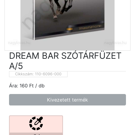
DREAM BAR SZÓTÁRFÜZET
A/5
Cikkszám:
110-6096-000
Ára:
160
Ft
/ db
Kivezetett termék