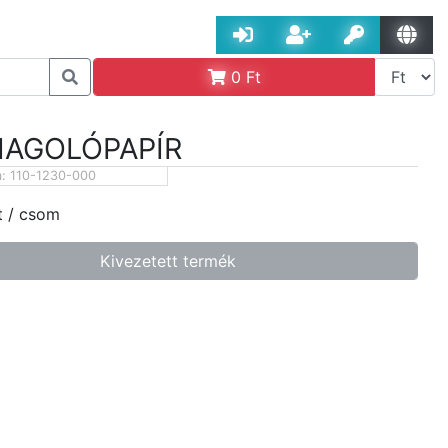
0
Ft
AGOLÓPAPÍR
m:
110-1230-000
t
/ csom
Kivezetett termék