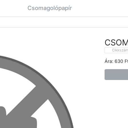
Csomagolópapír
CSOM
Cikkszá
Ára:
630
F