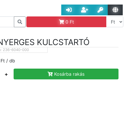
0
Ft
 NYERGES KULCSTARTÓ
m:
236-6040-000
Ft
/ db
+
Kosárba rakás