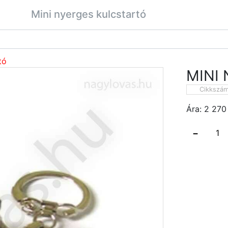
Mini nyerges kulcstartó
tó
MINI
Cikkszá
Ára:
2 270
−