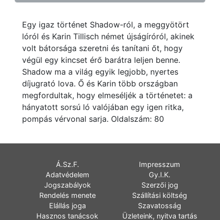
Egy igaz történet Shadow-ról, a meggyötört
lóról és Karin Tillisch német újságíróról, akinek
volt bátorsága szeretni és tanítani őt, hogy
végül egy kincset érő barátra leljen benne.
Shadow ma a világ egyik legjobb, nyertes
díjugrató lova. Ő és Karin több országban
megfordultak, hogy elmeséljék a történetet: a
hányatott sorsú ló valójában egy igen ritka,
pompás vérvonal sarja. Oldalszám: 80
Á.Sz.F.
Impresszum
Adatvédelem
Gy.I.K.
Jogszabályok
Szerzői jog
Rendelés menete
Szállítási költség
Elállás joga
Szavatosság
Hasznos tanácsok
Üzleteink, nyitva tartás