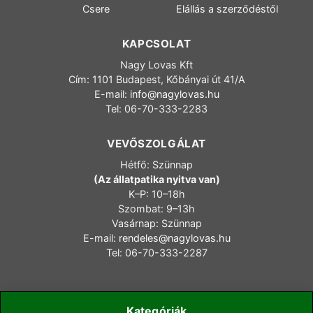
Csere
Elállás a szerződéstől
KAPCSOLAT
Nagy Lovas Kft
Cím: 1101 Budapest, Kőbányai út 41/A
E-mail:
info@nagylovas.hu
Tel: 06-70-333-2283
VEVŐSZOLGÁLAT
Hétfő: Szünnap
(Az állatpatika nyitva van)
K–P: 10–18h
Szombat: 9–13h
Vasárnap: Szünnap
E-mail:
rendeles@nagylovas.hu
Tel: 06-70-333-2287
Kategóriák