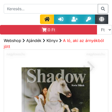
0
Ft
Webshop
Ajándék
Könyv
A ló, aki az árnyékból
jött