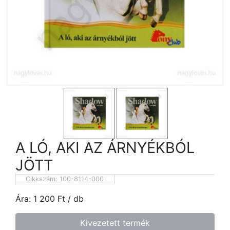
A LÓ, AKI AZ ÁRNYÉKBÓL
JÖTT
Cikkszám:
100-8114-000
Ára:
1 200
Ft
/ db
Kivezetett termék