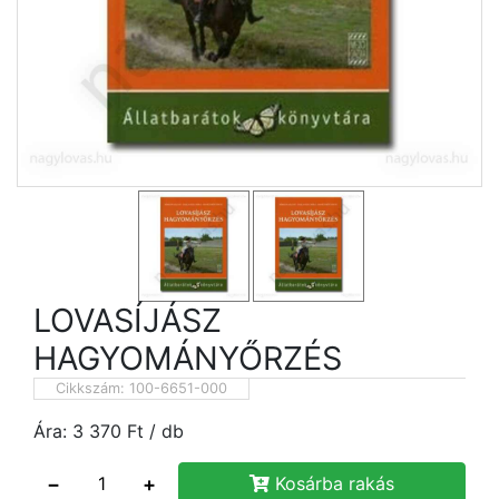
LOVASÍJÁSZ
HAGYOMÁNYŐRZÉS
Cikkszám:
100-6651-000
Ára:
3 370
Ft
/ db
−
+
Kosárba rakás