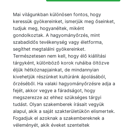
Mai világunkban különösen fontos, hogy
keressük gyökereinket, ismerjük meg őseinket,
tudjuk meg, hogyanéltek, miként
gondolkoztak. A hagyományőrzés, mint
szabadidős tevékenység vagy életforma,
segíthet megtalálni gyökereinket.
Természetesen nem kell, hogy élő kiállítási
tárgyként, különböző korok ruháiba öltözve
éljük hétköznapjainkat, de mindannyian
kivehetjük részünket kultúránk ápolásából,
őrzéséből. Ha valaki hagyományőrzésre adja a
fejét, akkor vegye a fáradságot, hogy
megszerezze az ehhez szükséges tárgyi
tudást. Olyan szakemberek írásait vegyük
alapul, akik a saját szakterületükön elismertek.
Fogadjuk el azoknak a szakembereknek a
véleményét, akik éveket szenteltek