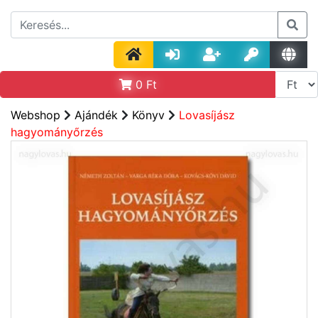
0
Ft
Webshop
Ajándék
Könyv
Lovasíjász
hagyományőrzés