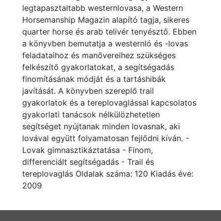
legtapasztaltabb westernlovasa, a Western
Horsemanship Magazin alapító tagja, sikeres
quarter horse és arab telivér tenyésztő. Ebben
a könyvben bemutatja a westernló és -lovas
feladataihoz és manővereihez szükséges
felkészítő gyakorlatokat, a segítségadás
finomításának módját és a tartáshibák
javítását. A könyvben szereplő trail
gyakorlatok és a tereplovaglással kapcsolatos
gyakorlati tanácsok nélkülözhetetlen
segítséget nyújtanak minden lovasnak, aki
lovával együtt folyamatosan fejlődni kíván. -
Lovak gimnasztikáztatása - Finom,
differenciált segítségadás - Trail és
tereplovaglás Oldalak száma: 120 Kiadás éve:
2009