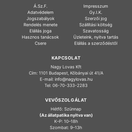
Á.Sz.F.
Impresszum
Adatvédelem
Gy.I.K.
Jogszabályok
Szerzői jog
Rendelés menete
Szállítási költség
Elállás joga
Szavatosság
Hasznos tanácsok
Üzleteink, nyitva tartás
Csere
Elállás a szerződéstől
KAPCSOLAT
Nagy Lovas Kft
Cím: 1101 Budapest, Kőbányai út 41/A
E-mail:
info@nagylovas.hu
Tel: 06-70-333-2283
VEVŐSZOLGÁLAT
Hétfő: Szünnap
(Az állatpatika nyitva van)
K–P: 10–18h
Szombat: 9–13h