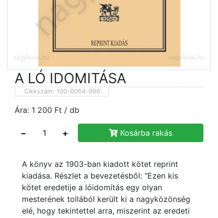
A LÓ IDOMITÁSA
Cikkszám:
100-6064-000
Ára:
1 200
Ft
/ db
−
+
Kosárba rakás
A könyv az 1903-ban kiadott kötet reprint
kiadása. Részlet a bevezetésből: "Ezen kis
kötet eredetije a lóidomítás egy olyan
mesterének tollából került ki a nagyközönség
elé, hogy tekintettel arra, miszerint az eredeti