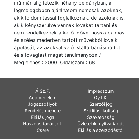
mű már alig létezik néhány példányban, a
legmelegebben ajánlhatom nemcsak azoknak,
akik lóidomítással foglalkoznak, de azoknak is,
akik kényszerülve vannak lovakat tartani és
nem rendelkeznek a kellő idővel hosszadalmas
és széles mederben tartott művekből lovaik
ápolását, az azokkal való istálló bánásmódot
és a lovaglást magát tanulmányozni."
Megjelenés : 2000. Oldalszám : 68
Á.Sz.F.
Impresszum
Adatvédelem
Gy.I.K.
Jogszabályok
Szerzői jog
Rendelés menete
Szállítási költség
Elállás joga
Szavatosság
Hasznos tanácsok
Üzleteink, nyitva tartás
Csere
Elállás a szerződéstől