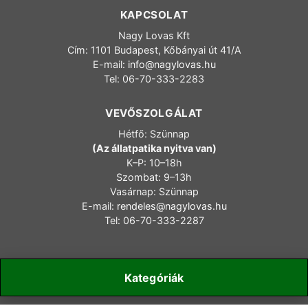
KAPCSOLAT
Nagy Lovas Kft
Cím: 1101 Budapest, Kőbányai út 41/A
E-mail:
info@nagylovas.hu
Tel: 06-70-333-2283
VEVŐSZOLGÁLAT
Hétfő: Szünnap
(Az állatpatika nyitva van)
K–P: 10–18h
Szombat: 9–13h
Vasárnap: Szünnap
E-mail:
rendeles@nagylovas.hu
Tel: 06-70-333-2287
Kategóriák
Copyright 2006-2025 nagylovas.hu – Minden jog fenntartva